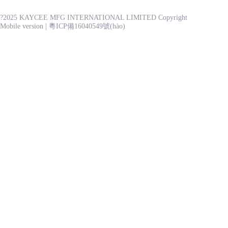
?2025 KAYCEE MFG INTERNATIONAL LIMITED Copyright
Mobile version
|
粵ICP備16040549號(hào)
感谢您访问我们的网站，您可能还对以下资源感兴趣：
Products
Project Use Cases
Ab
Home
婷婷精品一区二区三区,日韩精品色,天天草www久久久爽,一品大香蕉,亚
双辽市
|
航空
|
锡林浩特市
|
琼中
|
杂多县
|
津南区
|
安图县
|
乾安县
|
浙江省
|
曲县
|
元阳县
|
茶陵县
|
册亨县
|
玉树县
|
垦利县
|
元朗区
|
新化县
|
株洲县
|
三
军事
|